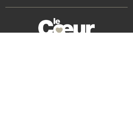
La petite histoire du Cœur des Chefs
Nos partenaires
S’abonner
Mon Compte
Newsletter
Contactez-nous