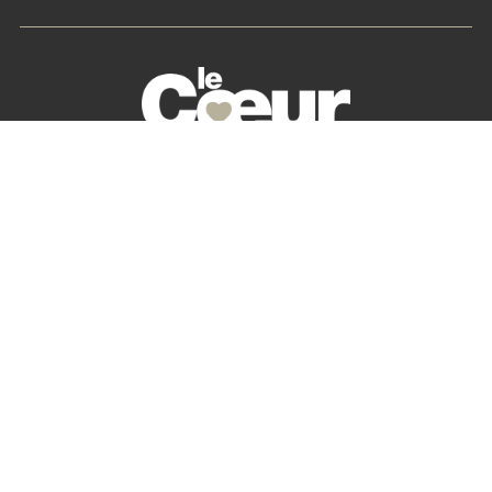
La petite histoire du Cœur des Chefs
Nos partenaires
S’abonner
Mon Compte
Newsletter
Contactez-nous