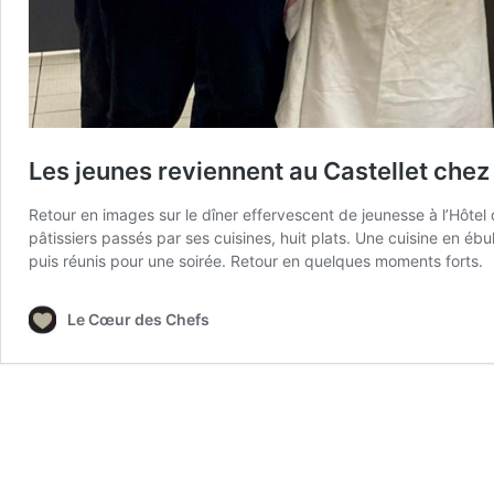
Les jeunes reviennent au Castellet che
Retour en images sur le dîner effervescent de jeunesse à l’Hôtel d
pâtissiers passés par ses cuisines, huit plats. Une cuisine en ébu
puis réunis pour une soirée. Retour en quelques moments forts.
Le Cœur des Chefs