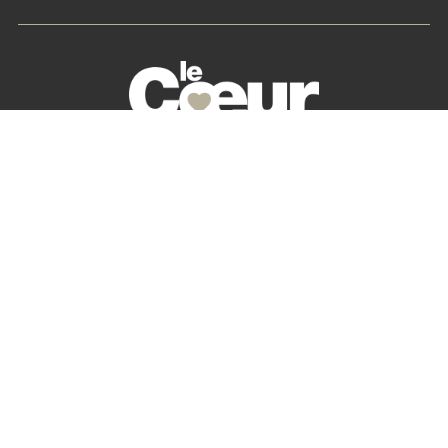
La petite histoire du Cœur des Chefs
Nos partenaires
S’abonner
Mon Compte
Newsletter
Contactez-nous