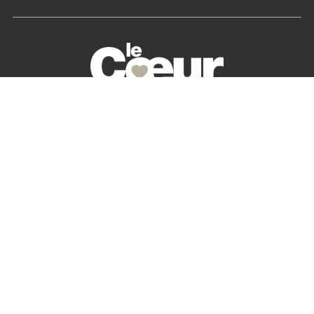
La petite histoire du Cœur des Chefs
Nos partenaires
S’abonner
Mon Compte
Newsletter
Contactez-nous