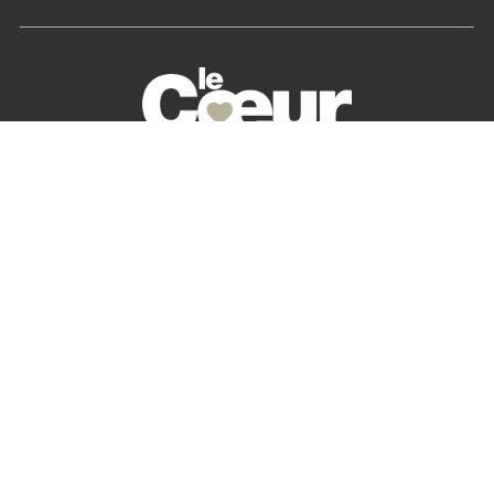
La petite histoire du Cœur des Chefs
Nos partenaires
S’abonner
Mon Compte
Newsletter
Contactez-nous