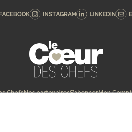
FACEBOOK
INSTAGRAM
LINKEDIN
es Chefs
Nos partenaires
S’abonner
Mon Compt
entions Légales
Conditions Générales de Ven
Copyright 2026 - Création de site internet :
QUAI 13