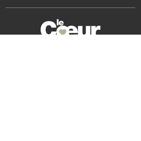
La petite histoire du Cœur des Chefs
Nos partenaires
S’abonner
Mon Compte
Newsletter
Contactez-nous