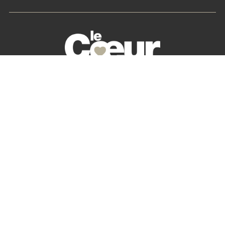
La petite histoire du Cœur des Chefs
Nos partenaires
S’abonner
Mon Compte
Newsletter
Contactez-nous