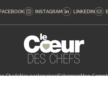
FACEBOOK
INSTAGRAM
LINKEDIN
es Chefs
Nos partenaires
S’abonner
Mon Compt
entions Légales
Conditions Générales de Ven
Copyright 2026 - Création de site internet :
QUAI 13