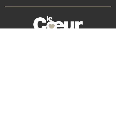
La petite histoire du Cœur des Chefs
Nos partenaires
S’abonner
Mon Compte
Newsletter
Contactez-nous