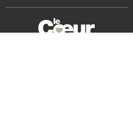
La petite histoire du Cœur des Chefs
Nos partenaires
S’abonner
Mon Compte
Newsletter
Contactez-nous