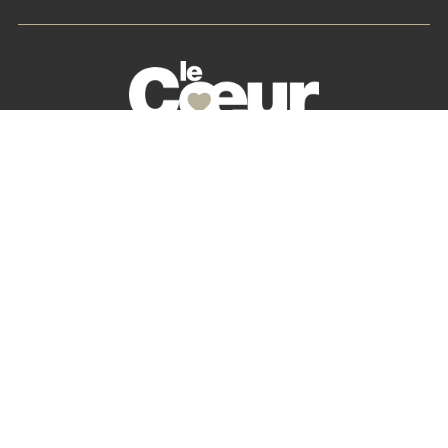
La petite histoire du Cœur des Chefs
Nos partenaires
S’abonner
Mon Compte
Newsletter
Contactez-nous