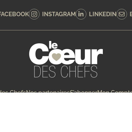
FACEBOOK
INSTAGRAM
LINKEDIN
 des Chefs
Nos partenaires
S’abonner
Mon Compt
Mentions Légales
Conditions Générales de Vent
Copyright 2026 - Création de site internet :
QUAI 13