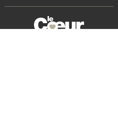
La petite histoire du Cœur des Chefs
Nos partenaires
S’abonner
Mon Compte
Newsletter
Contactez-nous