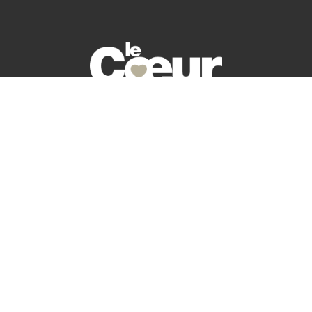
La petite histoire du Cœur des Chefs
Nos partenaires
S’abonner
Mon Compte
Newsletter
Contactez-nous