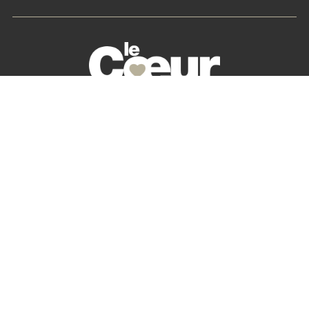
La petite histoire du Cœur des Chefs
Nos partenaires
S’abonner
Mon Compte
Newsletter
Contactez-nous