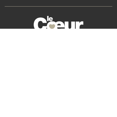
La petite histoire du Cœur des Chefs
Nos partenaires
S’abonner
Mon Compte
Newsletter
Contactez-nous