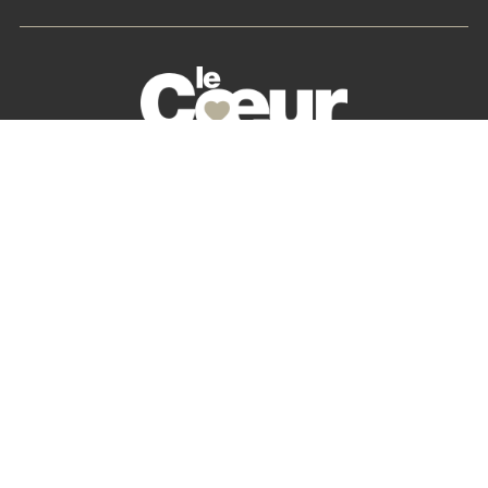
La petite histoire du Cœur des Chefs
Nos partenaires
S’abonner
Mon Compte
Newsletter
Contactez-nous