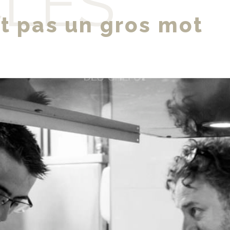
CLES
st pas un gros mot